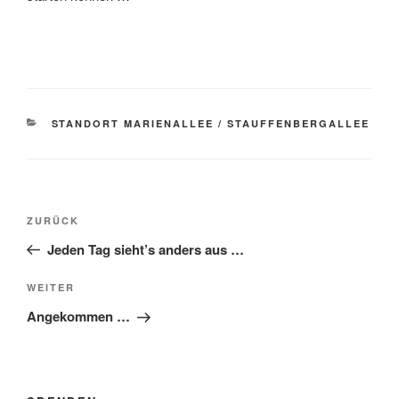
KATEGORIEN
STANDORT MARIENALLEE / STAUFFENBERGALLEE
Beitragsnavigation
Vorheriger
ZURÜCK
Beitrag
Jeden Tag sieht’s anders aus …
Nächster
WEITER
Beitrag
Angekommen …