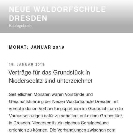
Zum
NEUE WALDORFSCHULE
Inhalt
DRESDEN
springen
Bautagebuch
MONAT:
JANUAR 2019
VERÖFFENTLICHT
19. JANUAR 2019
AM
Verträge für das Grundstück in
Niedersedlitz sind unterzeichnet
Seit etlichen Monaten waren Vorstände und
Geschäftsführung der Neuen Waldorfschule Dresden mit
verschiedenen Verhandlungspartnern im Gespräch, um die
Voraussetzungen dafür zu schaffen, auf einem Grundstück
in Dresden-Niedersedlitz ein eigenes Schulgebäude
errichten zu können. Die Verhandlungen zwischen dem